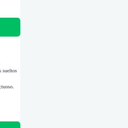
.
s sueltos
ctuoso.
.