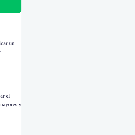
icar un
y
ar el
 mayores y